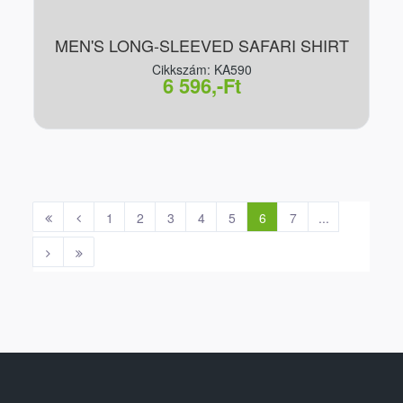
MEN'S LONG-SLEEVED SAFARI SHIRT
Cikkszám: KA590
6 596,-Ft
1
2
3
4
5
6
7
...