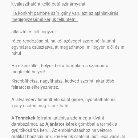
kiválasztható a kellő betű színárnyalat
Ha konkrét pantone szín igény van, azt az ajánlatkérés
megjegyzésénél kérjük feltüntetni.
átlásztó és teli négyzet:
réteg
rendezése
pl. ha két szöveget szeretnél futtatni
egymásra csúsztatva, itt megadhatod, mi legyen elől és mi
hátul
Ha elkészültél, helyezd el a terméken a számodra
megfelelő helyre!
Kisebbíthetsz, nagyíthatsz, kedved szerint, akár több
feliratot is elhelyezhetsz.
A látványterv lementhető saját gépre, nyomtatható és
igény esetén meg is osztható.
A
Termékek
feliratra kattintva add meg a kívánt
darabszámot, az
Ajánlatot
kérek
gombbal
a termék a
gyűjtőkosárba kerül. Az emblémázáshoz mi vektoro
grafikát használunnk, így kérjük csatolni .pdf, .eps vagy .ai