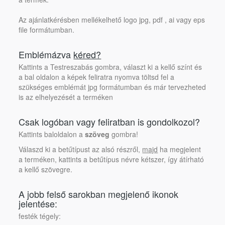
Az ajánlatkérésben mellékelhető logo jpg, pdf , ai vagy eps
file formátumban.
Emblémázva
kéred?
Kattints a Testreszabás gombra, választ ki a kellő színt és
a bal oldalon a képek feliratra nyomva töltsd fel a
szükséges emblémát jpg formátumban és már tervezheted
is az elhelyezését a terméken
Csak logóban vagy feliratban is gondolkozol?
Kattints baloldalon a
szöveg
gombra!
Válaszd ki a betűtípust az alsó részről,
majd
ha megjelent
a terméken, kattints a betűtípus névre kétszer, így átírható
a kellő szövegre.
A jobb felső sarokban megjelenő ikonok
jelentése:
festék tégely: