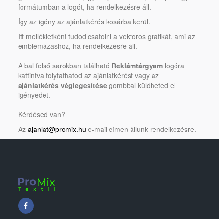
formátumban a logót, ha rendelkezésre áll.
Így az igény az ajánlatkérés kosárba kerül.
Itt mellékletként tudod csatolni a vektoros grafikát, ami az
emblémázáshoz, ha rendelkezésre áll.
A bal felső sarokban található
Reklámtárgyam
logóra
kattintva folytathatod az ajánlatkérést vagy az
ajánlatkérés véglegesítése
gombbal küldheted el
igényedet.
Kérdésed van?
Az
ajanlat@promix.hu
e-mail címen állunk rendelkezésre.