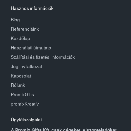
Hasznos információk
Blog
Referenciáink
Kezdőlap
Használati útmutató
Szállítási és fizetési információk
Jogi nyilatkozat
Kapcsolat
Rólunk
PromixGifts
promixKreatív
Ügyfélszolgálat
A Promix Gifts Kft. csak cégeket, viszonteladókat,