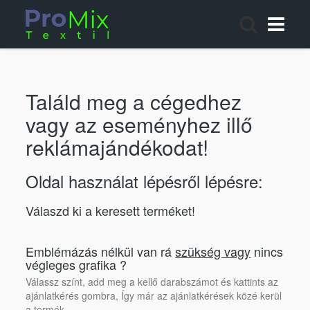
Találd meg a cégedhez
vagy az eseményhez illő
reklámajándékodat!
Oldal használat lépésről lépésre:
Válaszd ki a keresett terméket!
Emblémázás nélkül van rá
szükség vagy
nincs
végleges grafika ?
Válassz színt, add meg a kellő darabszámot és kattints az
ajánlatkérés gombra, Így már az ajánlatkérések közé kerül
a termék.