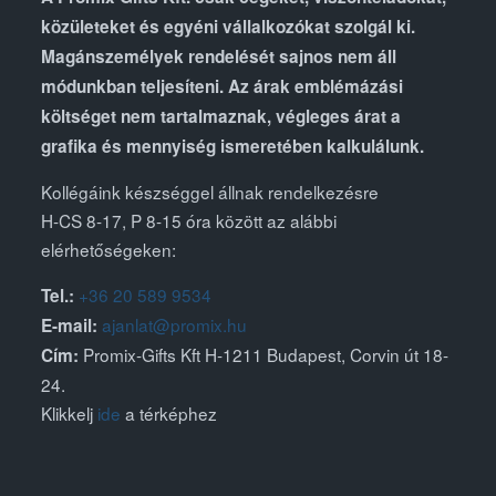
közületeket és egyéni vállalkozókat szolgál ki.
Magánszemélyek rendelését sajnos nem áll
módunkban teljesíteni. Az árak emblémázási
költséget nem tartalmaznak, végleges árat a
grafika és mennyiség ismeretében kalkulálunk.
Kollégáink készséggel állnak rendelkezésre
H-CS 8-17, P 8-15 óra között az alábbi
elérhetőségeken:
+36 20 589 9534
Tel.:
ajanlat@promix.hu
E-mail:
Promix-Gifts Kft H-1211 Budapest, Corvin út 18-
Cím:
24.
Klikkelj
ide
a térképhez