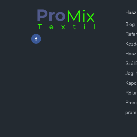
Hasz
Blog
Refer
Kezd
Haszn
Száll
Jogi 
Kapc
Rólu
Promi
promi