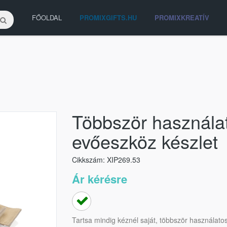
FŐOLDAL
PROMIXGIFTS.HU
PROMIXKREATÍV
Többször használ
evőeszköz készlet
Cikkszám: XIP269.53
Ár kérésre
Tartsa mindig kéznél saját, többször használat