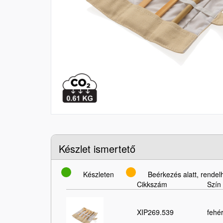
Készlet ismertető
Készleten
Beérkezés alatt, rendel
Cikkszám
Szín
XIP269.539
fehé