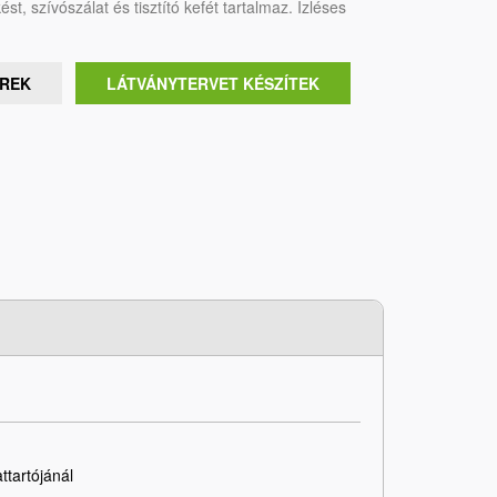
ést, szívószálat és tisztító kefét tartalmaz. Ízléses
ÉREK
LÁTVÁNYTERVET KÉSZÍTEK
ttartójánál