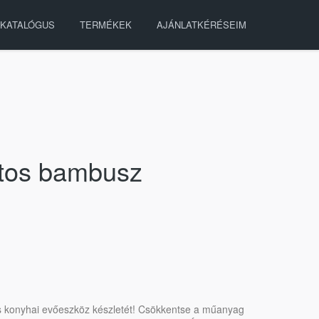
KATALÓGUS
TERMÉKEK
AJÁNLATKÉRÉSEIM
atos bambusz
os konyhai evőeszköz készletét! Csökkentse a műanyag