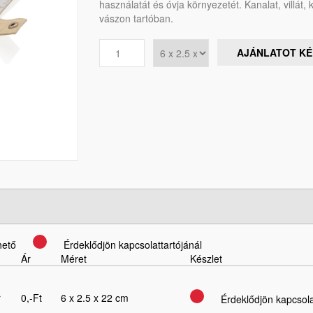
használatát és óvja környezetét. Kanalat, villát, k
vászon tartóban.
AJÁNLATOT K
hető
Érdeklődjön kapcsolattartójánál
Ár
Méret
Készlet
r
0,-Ft
6 x 2.5 x 22 cm
Érdeklődjön kapcsola