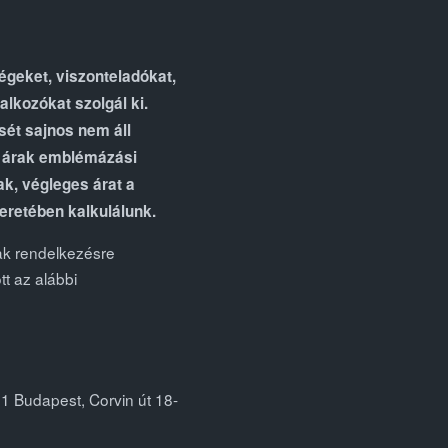
cégeket, viszonteladókat,
alkozókat szolgál ki.
ét sajnos nem áll
z árak emblémázási
k, végleges árat a
eretében kalkulálunk.
ak rendelkezésre
t az alábbi
11 Budapest, Corvin út 18-