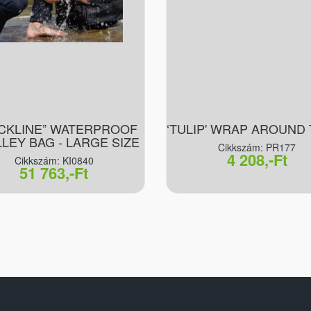
ACKLINE” WATERPROOF
‘TULIP' WRAP AROUND
LEY BAG - LARGE SIZE
Cikkszám: PR177
4 208,-Ft
Cikkszám: KI0840
51 763,-Ft