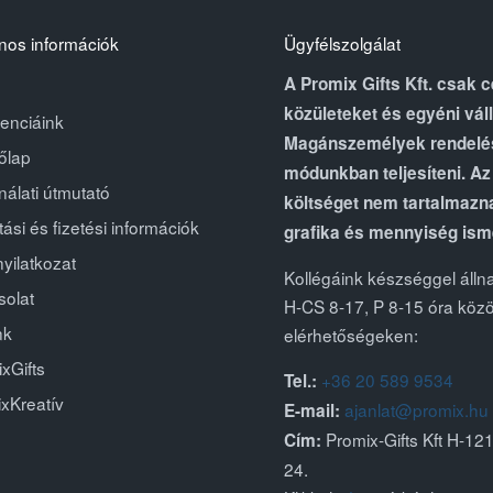
nos információk
Ügyfélszolgálat
A Promix Gifts Kft. csak 
közületeket és egyéni váll
enciáink
Magánszemélyek rendelés
őlap
módunkban teljesíteni. A
álati útmutató
költséget nem tartalmazna
ítási és fizetési információk
grafika és mennyiség ism
nyilatkozat
Kollégáink készséggel álln
solat
H-CS 8-17, P 8-15 óra közöt
nk
elérhetőségeken:
xGifts
+36 20 589 9534
Tel.:
xKreatív
ajanlat@promix.hu
E-mail:
Promix-Gifts Kft H-12
Cím:
24.