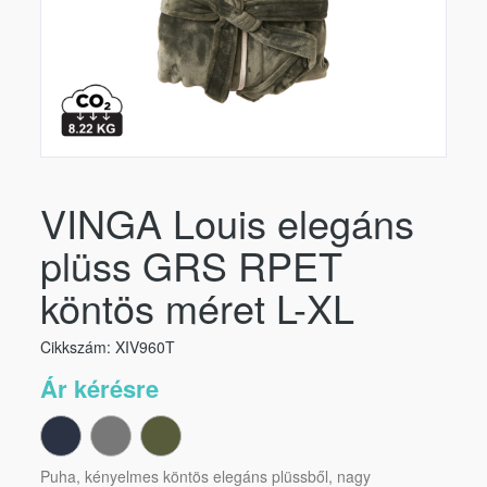
VINGA Louis elegáns
plüss GRS RPET
köntös méret L-XL
Cikkszám: XIV960T
Ár kérésre
Puha, kényelmes köntös elegáns plüssből, nagy