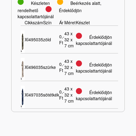
Készleten
Beérkezés alatt,
rendelhető
Érdeklődjön
kapcsolattartójánál
Cikkszám
Szín
Ár
Méret
Készlet
43 x
0,-
Érdeklődjön
XI495035
zöld
32 x
Ft
kapcsolattartójánál
7 cm
43 x
0,-
Érdeklődjön
XI496035
szürke
32 x
Ft
kapcsolattartójánál
7 cm
43 x
0,-
Érdeklődjön
XI497035
sötétkék
32 x
Ft
kapcsolattartójánál
7 cm