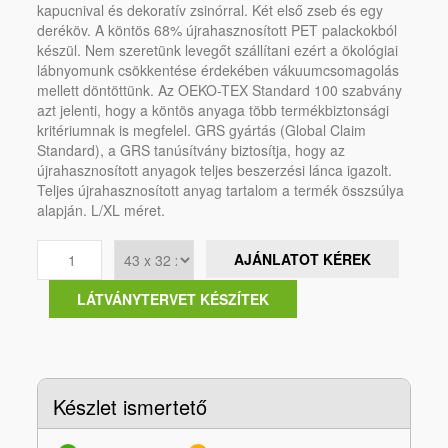
kapucnival és dekoratív zsinórral. Két első zseb és egy
deréköv. A köntös 68% újrahasznosított PET palackokból
készül. Nem szeretünk levegőt szállítani ezért a ökológiai
lábnyomunk csökkentése érdekében vákuumcsomagolás
mellett döntöttünk. Az OEKO-TEX Standard 100 szabvány
azt jelenti, hogy a köntös anyaga több termékbiztonsági
kritériumnak is megfelel. GRS gyártás (Global Claim
Standard), a GRS tanúsítvány biztosítja, hogy az
újrahasznosított anyagok teljes beszerzési lánca igazolt.
Teljes újrahasznosított anyag tartalom a termék összsúlya
alapján. L/XL méret.
AJÁNLATOT KÉREK
LÁTVÁNYTERVET KÉSZÍTEK
Készlet ismertető