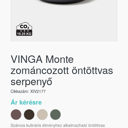
VINGA Monte
zománcozott öntöttvas
serpenyő
Cikkszám: XIV2177
Ár kérésre
Számos kulináris élményhez alkalmazható öntöttvas