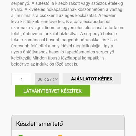
serpenyő. A sütéstől a kisebb rakott vagy szószos ételekig
kiváló. A kivételes hőkapacitásnak köszönhetően a vastag
alj minimálisra csökkenti az égés kockázatát. A fedélen
lévő kis tüskék lehetővé teszik a páralecsapódásból
származó vízgőz finom és egyenletes eloszlását a tartalom
felett, önbevonó funkciót biztosítva. A serpenyő belseje
fekete zománccal bevont, nagyobb pórusokkal és kissé
érdesebb felülettel amely idővel megtelik olajjal, így a
nyers öntöttvashoz hasonló tapadásmentes serpenyő
keletkezik. Minden típusú főzőlappal kompatibilis,
beleértve az indukciós főzőlapot is.
AJÁNLATOT KÉREK
LÁTVÁNYTERVET KÉSZÍTEK
Készlet ismertető