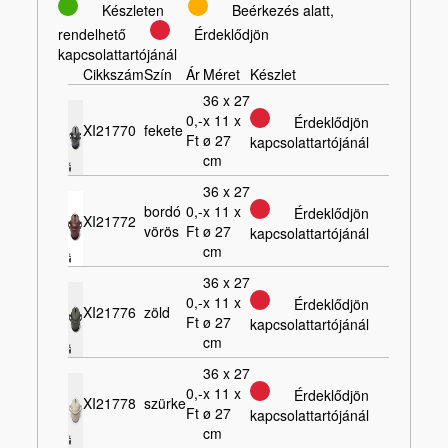
Készleten
Beérkezés alatt,
rendelhető
Érdeklődjön
kapcsolattartójánál
Cikkszám
Szín
Ár
Méret
Készlet
36 x 27
0,-
x 11 x
Érdeklődjön
XI21770
fekete
Ft
ø 27
kapcsolattartójánál
cm
36 x 27
bordó
0,-
x 11 x
Érdeklődjön
XI21772
vörös
Ft
ø 27
kapcsolattartójánál
cm
36 x 27
0,-
x 11 x
Érdeklődjön
XI21776
zöld
Ft
ø 27
kapcsolattartójánál
cm
36 x 27
0,-
x 11 x
Érdeklődjön
XI21778
szürke
Ft
ø 27
kapcsolattartójánál
cm