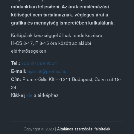
módunkban teljesíteni. Az árak emblémázási
költséget nem tartalmaznak, végleges árat a
grafika és mennyiség ismeretében kalkulálunk.
Kollégáink készséggel állnak rendelkezésre
H-CS 8-17, P 8-15 óra között az alábbi
elérhetőségeken:
+36 20 589 9534
Tel.:
ajanlat@promix.hu
E-mail:
Promix-Gifts Kft H-1211 Budapest, Corvin út 18-
Cím:
24.
Klikkelj
ide
a térképhez
Copyright © 2023 |
Általános szerződési feltételek