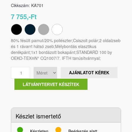
Cikkszám: KA701
7 755,-Ft
80% fésült pamut/20% poliészter;Csiszolt polár;2 oldalzseb
és 1 rávarrt hátsó zseb;Mélybordás elasztikus
derékpánt;1x1 bordázott bokapánt;STANDARD 100 by
OEKO-TEX®N° CQ1007/7. IFTH tanúsítvánnyal;
AJÁNLATOT KÉREK
LÁTVÁNYTERVET KÉSZÍTEK
Készlet ismertető
Készleten
Beérkezés alatt,