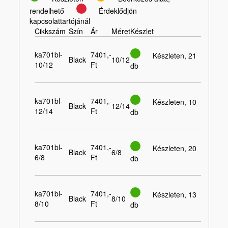
rendelhető
Érdeklődjön
kapcsolattartójánál
Cikkszám
Szín
Ár
Méret
Készlet
ka701bl-
7401,-
Készleten, 21
Black
10/12
10/12
Ft
db
ka701bl-
7401,-
Készleten, 10
Black
12/14
12/14
Ft
db
ka701bl-
7401,-
Készleten, 20
Black
6/8
6/8
Ft
db
ka701bl-
7401,-
Készleten, 13
Black
8/10
8/10
Ft
db