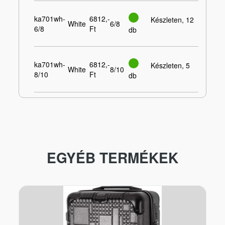
ka701wh-
6812,-
Készleten, 12
White
6/8
6/8
Ft
db
ka701wh-
6812,-
Készleten, 5
White
8/10
8/10
Ft
db
EGYÉB TERMÉKEK