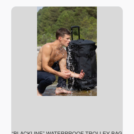
“BLACKLINE” WATERPROOF TROLLEY BAG