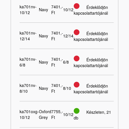
ka701nv-
7401,-
Érdeklődjön
Navy
10/12
10/12
Ft
kapcsolattartójánál
ka701nv-
7401,-
Érdeklődjön
Navy
12/14
12/14
Ft
kapcsolattartójánál
ka701nv-
7401,-
Érdeklődjön
Navy
6/8
6/8
Ft
kapcsolattartójánál
ka701nv-
7401,-
Érdeklődjön
Navy
8/10
8/10
Ft
kapcsolattartójánál
ka701oxg-
Oxford
7755,-
Készleten, 21
10/12
10/12
Grey
Ft
db