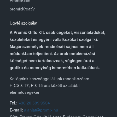
PromixGifts
promixKreatív
Ügyfélszolgálat
A Promix Gifts Kft. csak cégeket, viszonteladókat,
közületeket és egyéni vállalkozókat szolgál ki.
Magánszemélyek rendelését sajnos nem áll
módunkban teljesíteni. Az árak emblémázási
költséget nem tartalmaznak, végleges árat a
grafika és mennyiség ismeretében kalkulálunk.
Kollégáink készséggel állnak rendelkezésre
H-CS 8-17, P 8-15 óra között az alábbi
elérhetőségeken:
+36 20 589 9534
Tel.:
ajanlat@promix.hu
E-mail:
Promix-Gifts Kft H-1211 Budapest, Corvin út 18-
Cím: