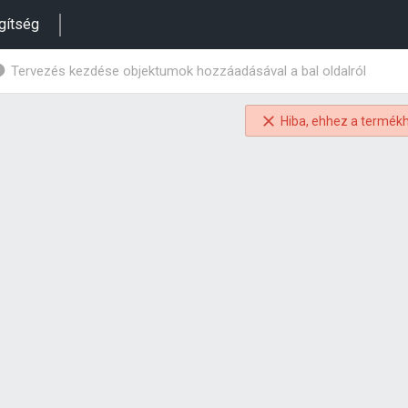
gítség
Tervezés kezdése objektumok hozzáadásával a bal oldalról
Hiba, ehhez a termékh