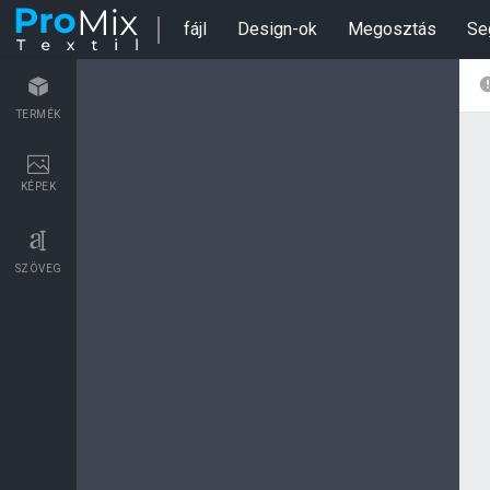
fájl
Design-ok
Megosztás
Se
TERMÉK
KÉPEK
SZÖVEG