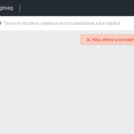
gítség
Tervezés kezdése objektumok hozzáadásával a bal oldalról
Hiba, ehhez a termékh