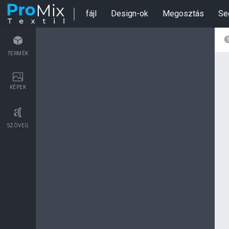
fájl
Design-ok
Megosztás
Se
TERMÉK
KÉPEK
SZÖVEG