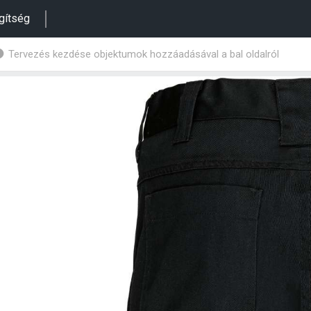
gítség
Tervezés kezdése objektumok hozzáadásával a bal oldalról