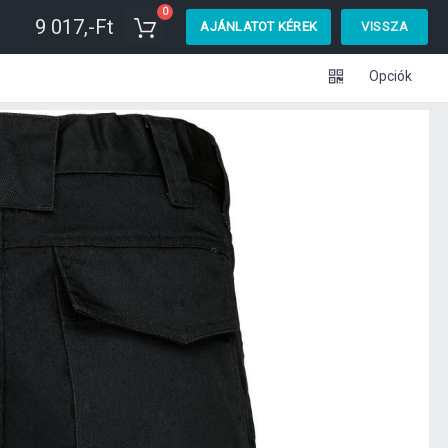
0
9 017,-Ft
AJÁNLATOT KÉREK
VISSZA
Opciók