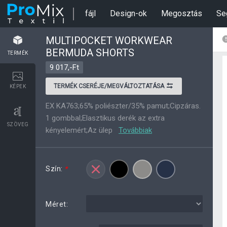
fájl
Design-ok
Megosztás
Se
MULTIPOCKET WORKWEAR
BERMUDA SHORTS
TERMÉK
9 017,-Ft
TERMÉK CSERÉJE/MEGVÁLTOZTATÁSA
KÉPEK
EX KA763;65% poliészter/35% pamut;Cipzáras.
1 gombbal;Elasztikus derék az extra
SZÖVEG
kényelemért;Az ülep
Továbbiak
Szín:
*
Méret: