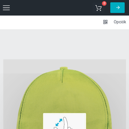
0
Opciók